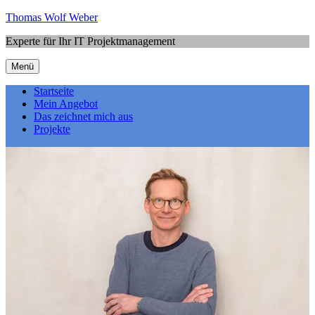
Thomas Wolf Weber
Experte für Ihr IT Projektmanagement
Menü
Startseite
Mein Angebot
Das zeichnet mich aus
Projekte